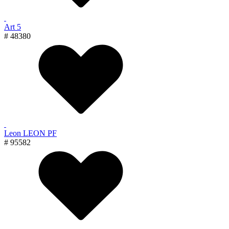
Art 5
# 48380
Leon LEON PF
# 95582