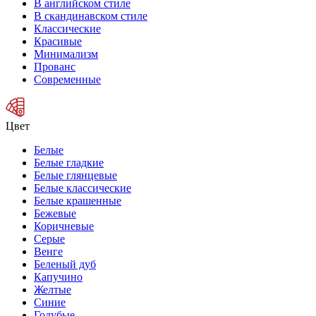
В английском стиле
В скандинавском стиле
Классические
Красивые
Минимализм
Прованс
Современные
Цвет
Белые
Белые гладкие
Белые глянцевые
Белые классические
Белые крашенные
Бежевые
Коричневые
Серые
Венге
Беленый дуб
Капучино
Желтые
Синие
Голубые