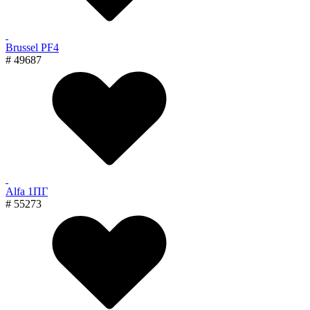
Brussel PF4
# 49687
Alfa 1ПГ
# 55273