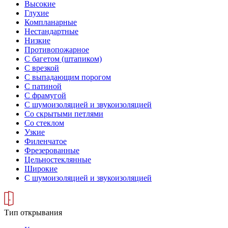
Высокие
Глухие
Компланарные
Нестандартные
Низкие
Противопожарное
С багетом (штапиком)
С врезкой
С выпадающим порогом
С патиной
С фрамугой
С шумоизоляцией и звукоизоляцией
Со скрытыми петлями
Со стеклом
Узкие
Филенчатое
Фрезерованные
Цельностеклянные
Широкие
С шумоизоляцией и звукоизоляцией
Тип открывания