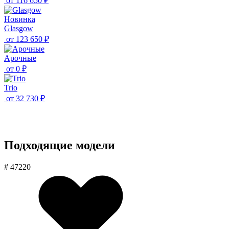
от
116 650 ₽
Новинка
Glasgow
от
123 650 ₽
Aрочные
от
0 ₽
Trio
от
32 730 ₽
Подходящие модели
# 47220