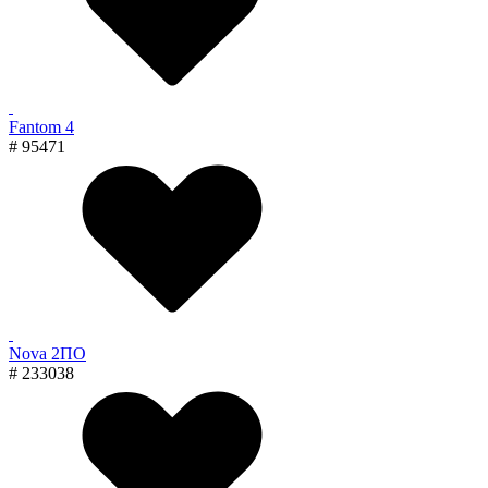
Fantom 4
# 95471
Nova 2ПО
# 233038