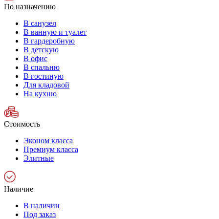
По назначению
В санузел
В ванную и туалет
В гардеробную
В детскую
В офис
В спальню
В гостиную
Для кладовой
На кухню
Стоимость
Эконом класса
Премиум класса
Элитные
Наличие
В наличии
Под заказ