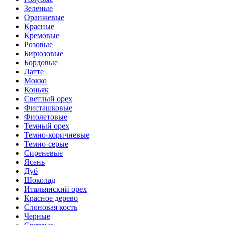
Зеленые
Оранжевые
Красные
Кремовые
Розовые
Бирюзовые
Бордовые
Латте
Мокко
Коньяк
Светлый орех
Фисташковые
Фиолетовые
Темный орех
Темно-коричневые
Темно-серые
Сиреневые
Ясень
Дуб
Шоколад
Итальянский орех
Красное дерево
Слоновая кость
Черные