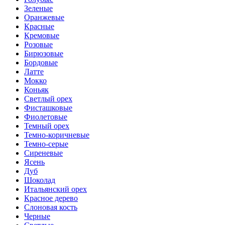
Зеленые
Оранжевые
Красные
Кремовые
Розовые
Бирюзовые
Бордовые
Латте
Мокко
Коньяк
Светлый орех
Фисташковые
Фиолетовые
Темный орех
Темно-коричневые
Темно-серые
Сиреневые
Ясень
Дуб
Шоколад
Итальянский орех
Красное дерево
Слоновая кость
Черные