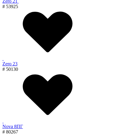
Zero 21
# 53925
Zero 23
# 50130
Nova 8ПГ
# 80267