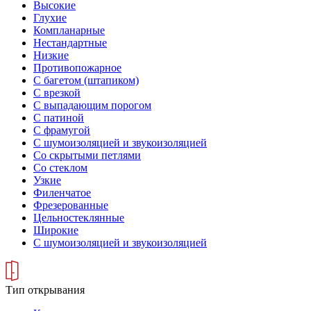
Высокие
Глухие
Компланарные
Нестандартные
Низкие
Противопожарное
С багетом (штапиком)
С врезкой
С выпадающим порогом
С патиной
С фрамугой
С шумоизоляцией и звукоизоляцией
Со скрытыми петлями
Со стеклом
Узкие
Филенчатое
Фрезерованные
Цельностеклянные
Широкие
С шумоизоляцией и звукоизоляцией
Тип открывания