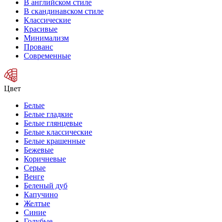
В английском стиле
В скандинавском стиле
Классические
Красивые
Минимализм
Прованс
Современные
Цвет
Белые
Белые гладкие
Белые глянцевые
Белые классические
Белые крашенные
Бежевые
Коричневые
Серые
Венге
Беленый дуб
Капучино
Желтые
Синие
Голубые