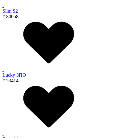
Slim S2
# 80058
Lucky 3ПО
# 53414