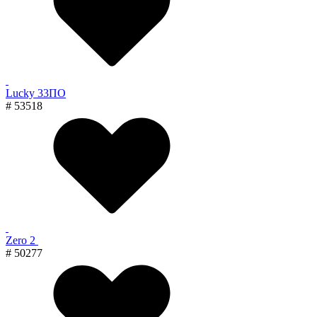
Lucky 33ПО
# 53518
Zero 2
# 50277