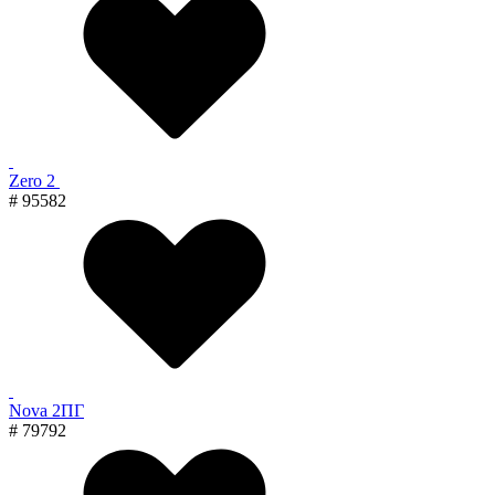
Zero 2
# 95582
Nova 2ПГ
# 79792