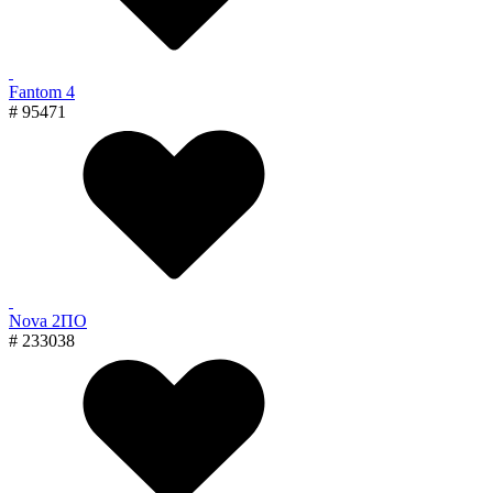
Fantom 4
# 95471
Nova 2ПО
# 233038