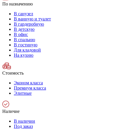
По назначению
В санузел
В ванную и туалет
В гардеробную
В детскую
В офис
В спальню
В гостиную
Для кладовой
На кухню
Стоимость
Эконом класса
Премиум класса
Элитные
Наличие
В наличии
Под заказ