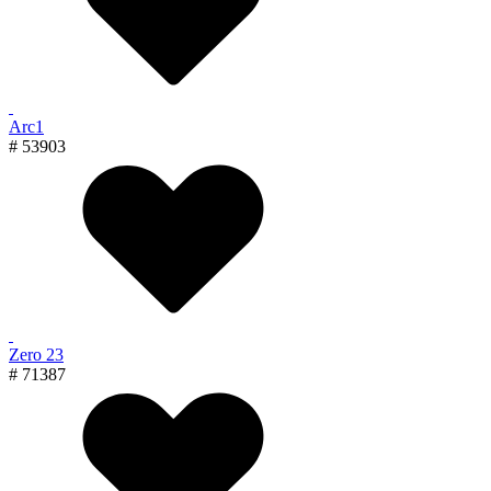
Arc1
# 53903
Zero 23
# 71387