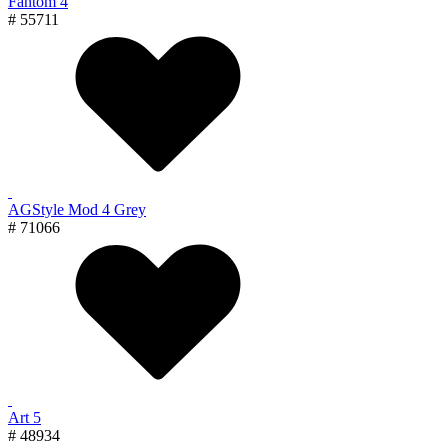
Fantom 4
# 55711
AGStyle Mod 4 Grey
# 71066
Art 5
# 48934