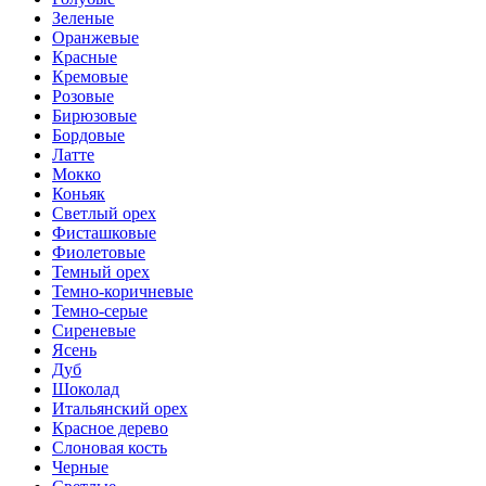
Зеленые
Оранжевые
Красные
Кремовые
Розовые
Бирюзовые
Бордовые
Латте
Мокко
Коньяк
Светлый орех
Фисташковые
Фиолетовые
Темный орех
Темно-коричневые
Темно-серые
Сиреневые
Ясень
Дуб
Шоколад
Итальянский орех
Красное дерево
Слоновая кость
Черные