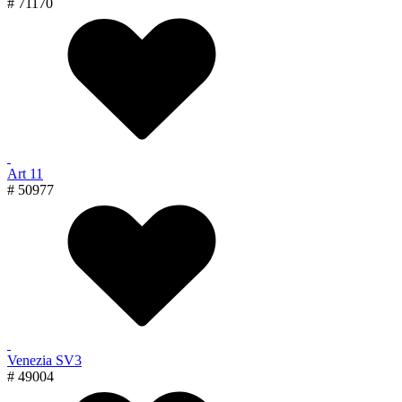
# 71170
Art 11
# 50977
Venezia SV3
# 49004