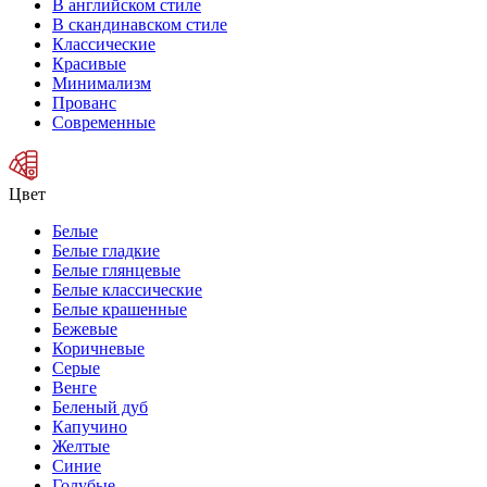
В английском стиле
В скандинавском стиле
Классические
Красивые
Минимализм
Прованс
Современные
Цвет
Белые
Белые гладкие
Белые глянцевые
Белые классические
Белые крашенные
Бежевые
Коричневые
Серые
Венге
Беленый дуб
Капучино
Желтые
Синие
Голубые