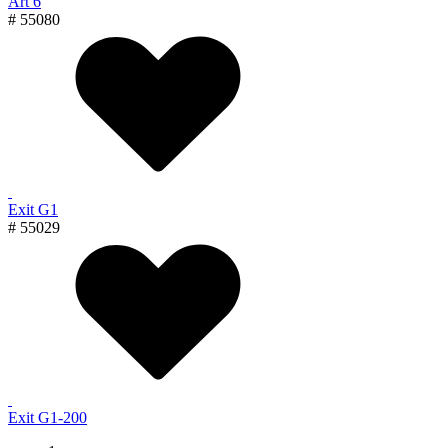
Art 6
# 55080
Exit G1
# 55029
Exit G1-200