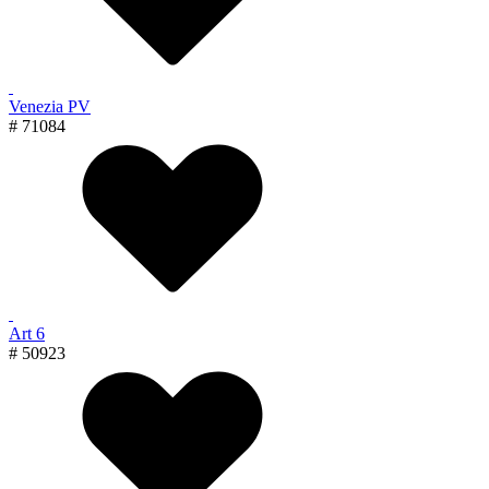
Venezia PV
# 71084
Art 6
# 50923