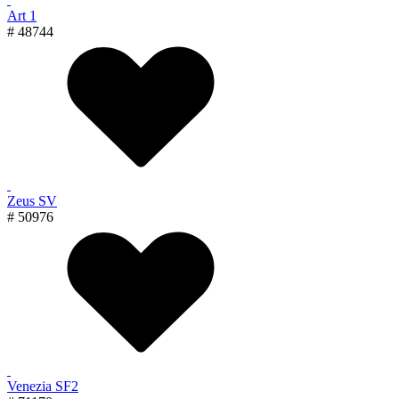
Art 1
# 48744
Zeus SV
# 50976
Venezia SF2