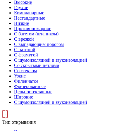
Высокие
Глухие
Компланарные
Нестандартные
Низкие
Противопожарное
С багетом (штапиком)
С врезкой
С выпадающим порогом
С патиной
С фрамугой
С шумоизоляцией и звукоизоляцией
Со скрытыми петлями
Со стеклом
Узкие
Филенчатое
Фрезерованные
Цельностеклянные
Широкие
С шумоизоляцией и звукоизоляцией
Тип открывания