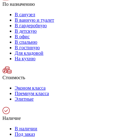
По назначению
В санузел
В ванную и туалет
В гардеробную
В детскую
В офис
В спальню
В гостиную
Для кладовой
На кухню
Стоимость
Эконом класса
Премиум класса
Элитные
Наличие
В наличии
Под заказ