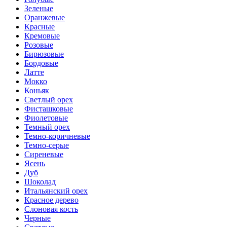
Зеленые
Оранжевые
Красные
Кремовые
Розовые
Бирюзовые
Бордовые
Латте
Мокко
Коньяк
Светлый орех
Фисташковые
Фиолетовые
Темный орех
Темно-коричневые
Темно-серые
Сиреневые
Ясень
Дуб
Шоколад
Итальянский орех
Красное дерево
Слоновая кость
Черные