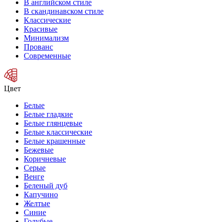
В английском стиле
В скандинавском стиле
Классические
Красивые
Минимализм
Прованс
Современные
Цвет
Белые
Белые гладкие
Белые глянцевые
Белые классические
Белые крашенные
Бежевые
Коричневые
Серые
Венге
Беленый дуб
Капучино
Желтые
Синие
Голубые