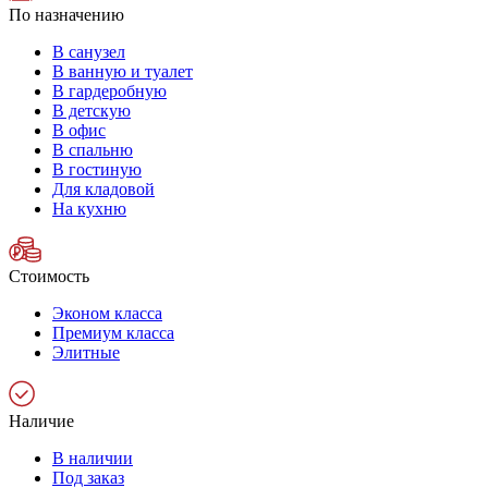
По назначению
В санузел
В ванную и туалет
В гардеробную
В детскую
В офис
В спальню
В гостиную
Для кладовой
На кухню
Стоимость
Эконом класса
Премиум класса
Элитные
Наличие
В наличии
Под заказ