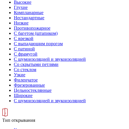
Высокие
Глухие
Компланарные
Нестандартные
Низкие
Противопожарное
С багетом (штапиком)
С врезкой
С выпадающим порогом
С патиной
С фрамугой
С шумоизоляцией и звукоизоляцией
Со скрытыми петлями
Со стеклом
Узкие
Филенчатое
Фрезерованные
Цельностеклянные
Широкие
С шумоизоляцией и звукоизоляцией
Тип открывания