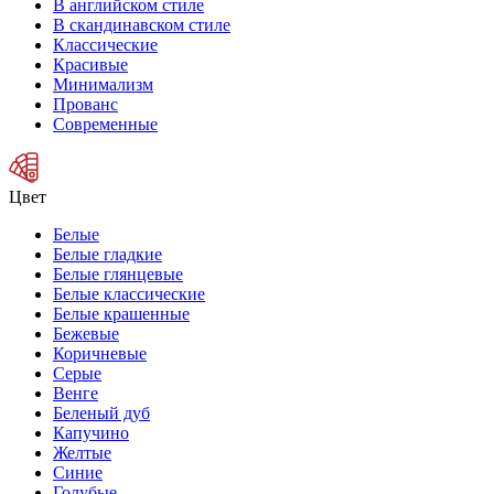
В английском стиле
В скандинавском стиле
Классические
Красивые
Минимализм
Прованс
Современные
Цвет
Белые
Белые гладкие
Белые глянцевые
Белые классические
Белые крашенные
Бежевые
Коричневые
Серые
Венге
Беленый дуб
Капучино
Желтые
Синие
Голубые