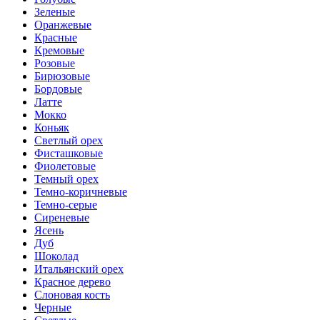
Зеленые
Оранжевые
Красные
Кремовые
Розовые
Бирюзовые
Бордовые
Латте
Мокко
Коньяк
Светлый орех
Фисташковые
Фиолетовые
Темный орех
Темно-коричневые
Темно-серые
Сиреневые
Ясень
Дуб
Шоколад
Итальянский орех
Красное дерево
Слоновая кость
Черные