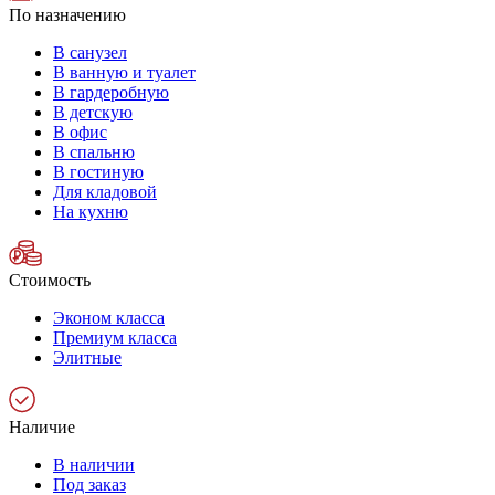
По назначению
В санузел
В ванную и туалет
В гардеробную
В детскую
В офис
В спальню
В гостиную
Для кладовой
На кухню
Стоимость
Эконом класса
Премиум класса
Элитные
Наличие
В наличии
Под заказ