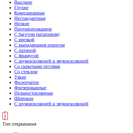
Высокие
Глухие
Компланарные
Нестандартные
Низкие
Противопожарное
С багетом (штапиком)
С врезкой
С выпадающим порогом
С патиной
С фрамугой
С шумоизоляцией и звукоизоляцией
Со скрытыми петлями
Со стеклом
Узкие
Филенчатое
Фрезерованные
Цельностеклянные
Широкие
С шумоизоляцией и звукоизоляцией
Тип открывания