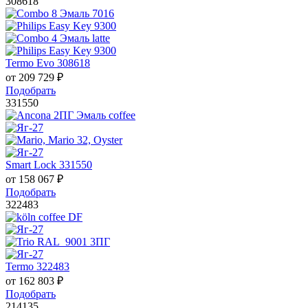
308618
Termo Evo 308618
от
209 729
₽
Подобрать
331550
Smart Lock 331550
от
158 067
₽
Подобрать
322483
Termo 322483
от
162 803
₽
Подобрать
214135