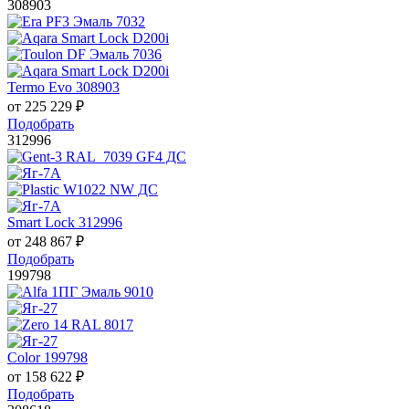
308903
Termo Evo 308903
от
225 229
₽
Подобрать
312996
Smart Lock 312996
от
248 867
₽
Подобрать
199798
Color 199798
от
158 622
₽
Подобрать