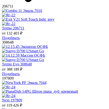
206711
Termo 206711
от
132 403
₽
Подобрать
308648
Termo Evo 308648
от
388 189
₽
Подобрать
197809
Next 197809
от
119 426
₽