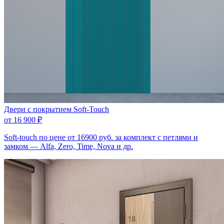
Двери с покрытием Soft-Touch
от
16 900
₽
Soft-touch по цене от 16900 руб. за комплект с петлями и
замком — Аlfa, Zero, Time, Nova и др.