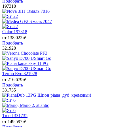
Подобрать
197318
Color 197318
от
138 022
₽
Подобрать
321928
Termo Evo 321928
от
216 679
₽
Подобрать
331735
Trend 331735
от
149 597
₽
Подобрать