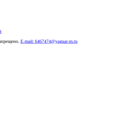
й
запрещено.
E-mail: 6467474@yaguar-m.ru