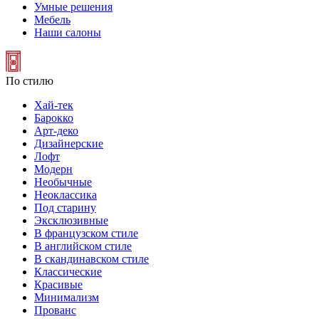
Умные решения
Мебель
Наши салоны
По стилю
Хай-тек
Барокко
Арт-деко
Дизайнерские
Лофт
Модерн
Необычные
Неоклассика
Под старину
Эксклюзивные
В французском стиле
В английском стиле
В скандинавском стиле
Классические
Красивые
Минимализм
Прованс