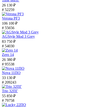
Time 88ПГ
26 130 ₽
# 52259
Verona PF3
106 100 ₽
# 55656
AGStyle Mod 3 Grey
83 750 ₽
# 54030
Zero 14
26 380 ₽
# 95538
Nova 11ПО
33 130 ₽
# 209243
Trio 32ПГ
55 850 ₽
# 79758