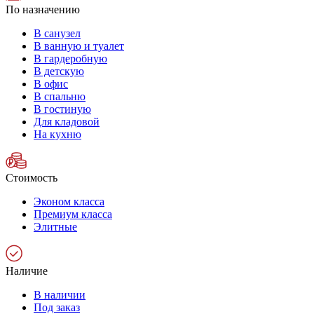
По назначению
В санузел
В ванную и туалет
В гардеробную
В детскую
В офис
В спальню
В гостиную
Для кладовой
На кухню
Стоимость
Эконом класса
Премиум класса
Элитные
Наличие
В наличии
Под заказ