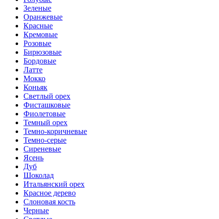
Зеленые
Оранжевые
Красные
Кремовые
Розовые
Бирюзовые
Бордовые
Латте
Мокко
Коньяк
Светлый орех
Фисташковые
Фиолетовые
Темный орех
Темно-коричневые
Темно-серые
Сиреневые
Ясень
Дуб
Шоколад
Итальянский орех
Красное дерево
Слоновая кость
Черные