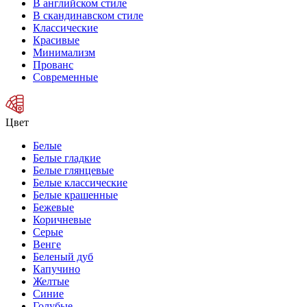
В английском стиле
В скандинавском стиле
Классические
Красивые
Минимализм
Прованс
Современные
Цвет
Белые
Белые гладкие
Белые глянцевые
Белые классические
Белые крашенные
Бежевые
Коричневые
Серые
Венге
Беленый дуб
Капучино
Желтые
Синие
Голубые