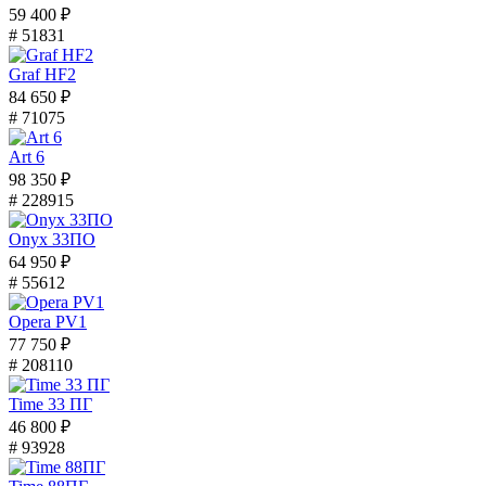
59 400 ₽
# 51831
Graf HF2
84 650 ₽
# 71075
Art 6
98 350 ₽
# 228915
Onyx 33ПО
64 950 ₽
# 55612
Opera PV1
77 750 ₽
# 208110
Time 33 ПГ
46 800 ₽
# 93928