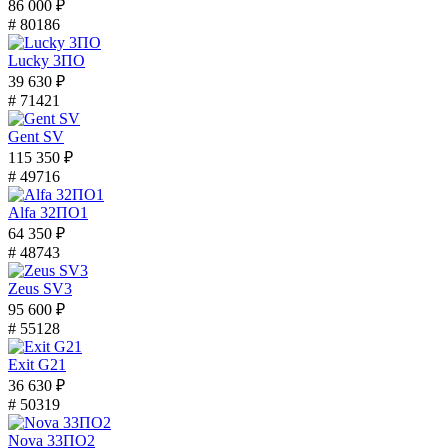
86 000 ₽
# 80186
Lucky 3ПО
39 630 ₽
# 71421
Gent SV
115 350 ₽
# 49716
Alfa 32ПО1
64 350 ₽
# 48743
Zeus SV3
95 600 ₽
# 55128
Exit G21
36 630 ₽
# 50319
Nova 33ПО2