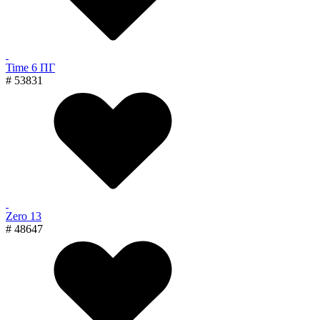
Time 6 ПГ
# 53831
Zero 13
# 48647