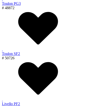
Toulon PG3
# 48872
Toulon SF2
# 50726
Livello PF2