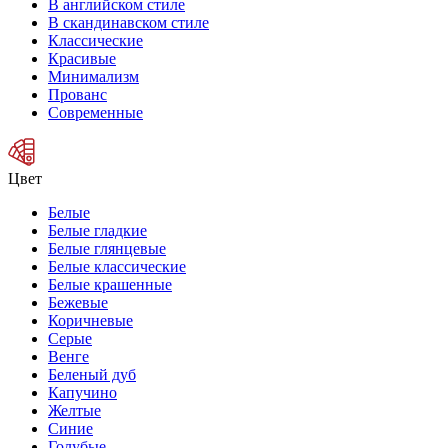
В английском стиле
В скандинавском стиле
Классические
Красивые
Минимализм
Прованс
Современные
Цвет
Белые
Белые гладкие
Белые глянцевые
Белые классические
Белые крашенные
Бежевые
Коричневые
Серые
Венге
Беленый дуб
Капучино
Желтые
Синие
Голубые