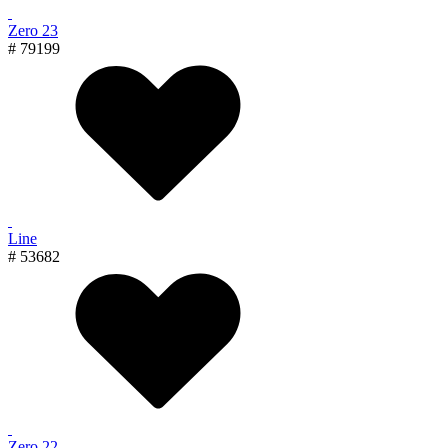
Zero 23
# 79199
Line
# 53682
Zero 22