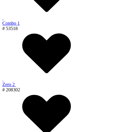
Combo 1
# 53518
Zero 2
# 208302