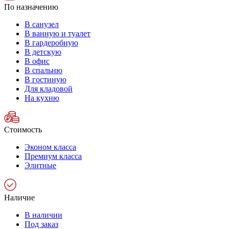
По назначению
В санузел
В ванную и туалет
В гардеробную
В детскую
В офис
В спальню
В гостиную
Для кладовой
На кухню
Стоимость
Эконом класса
Премиум класса
Элитные
Наличие
В наличии
Под заказ