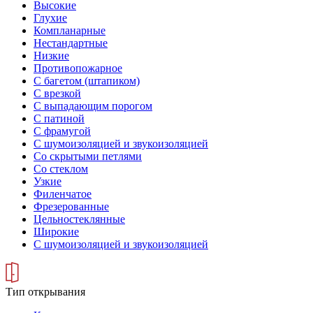
Высокие
Глухие
Компланарные
Нестандартные
Низкие
Противопожарное
С багетом (штапиком)
С врезкой
С выпадающим порогом
С патиной
С фрамугой
С шумоизоляцией и звукоизоляцией
Со скрытыми петлями
Со стеклом
Узкие
Филенчатое
Фрезерованные
Цельностеклянные
Широкие
С шумоизоляцией и звукоизоляцией
Тип открывания