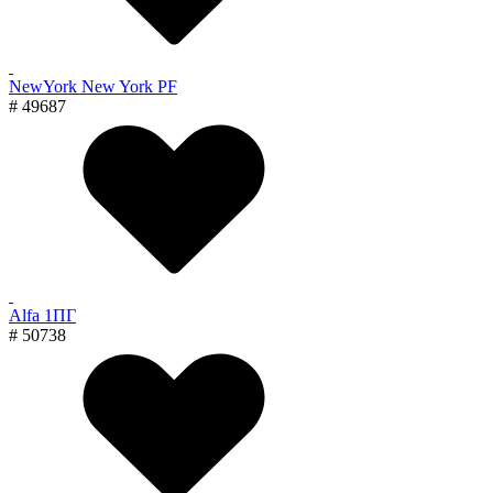
NewYork New York PF
# 49687
Alfa 1ПГ
# 50738