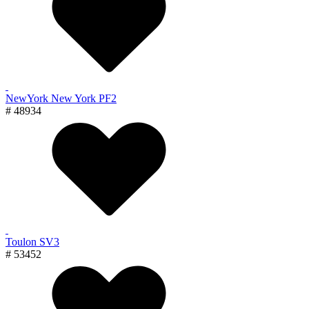
NewYork New York PF2
# 48934
Toulon SV3
# 53452