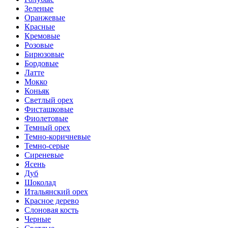
Зеленые
Оранжевые
Красные
Кремовые
Розовые
Бирюзовые
Бордовые
Латте
Мокко
Коньяк
Светлый орех
Фисташковые
Фиолетовые
Темный орех
Темно-коричневые
Темно-серые
Сиреневые
Ясень
Дуб
Шоколад
Итальянский орех
Красное дерево
Слоновая кость
Черные