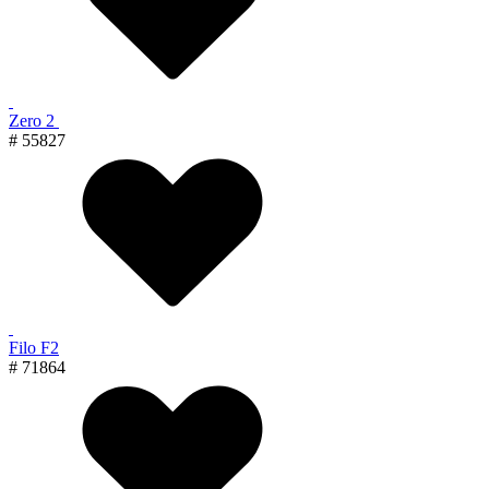
Zero 2
# 55827
Filo F2
# 71864