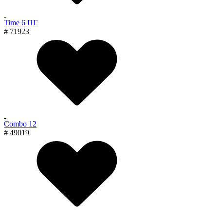
Time 6 ПГ
# 71923
Combo 12
# 49019