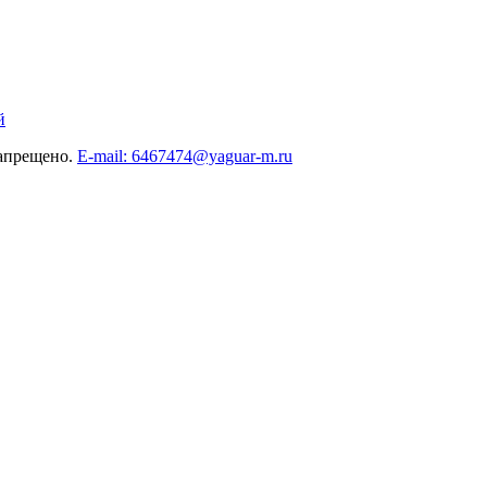
й
запрещено.
E-mail: 6467474@yaguar-m.ru