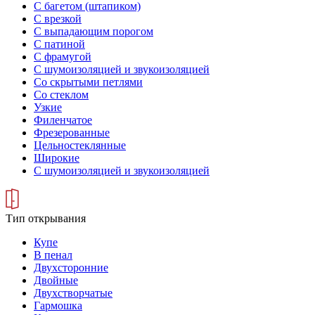
С багетом (штапиком)
С врезкой
С выпадающим порогом
С патиной
С фрамугой
С шумоизоляцией и звукоизоляцией
Со скрытыми петлями
Со стеклом
Узкие
Филенчатое
Фрезерованные
Цельностеклянные
Широкие
С шумоизоляцией и звукоизоляцией
Тип открывания
Купе
В пенал
Двухсторонние
Двойные
Двухстворчатые
Гармошка