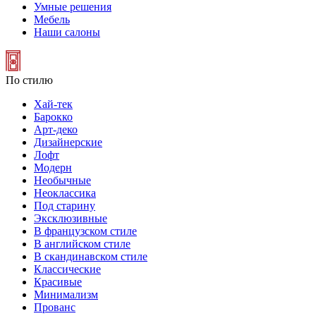
Умные решения
Мебель
Наши салоны
По стилю
Хай-тек
Барокко
Арт-деко
Дизайнерские
Лофт
Модерн
Необычные
Неоклассика
Под старину
Эксклюзивные
В французском стиле
В английском стиле
В скандинавском стиле
Классические
Красивые
Минимализм
Прованс