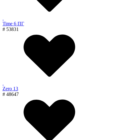
Time 6 ПГ
# 53831
Zero 13
# 48647