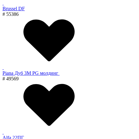
Brussel DF
# 55386
Piana Дуб 3M PG молдинг
# 49569
Alfa 22ПГ