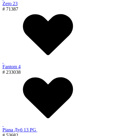
Zero 23
# 71387
Fantom 4
# 233038
Piana Дуб 13 PG
# 53682