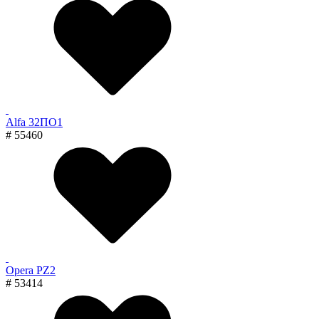
Alfa 32ПО1
# 55460
Opera PZ2
# 53414