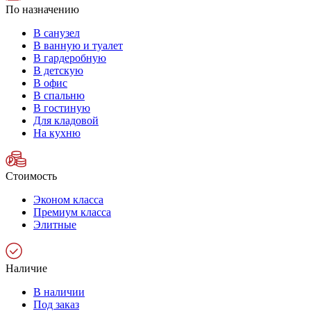
По назначению
В санузел
В ванную и туалет
В гардеробную
В детскую
В офис
В спальню
В гостиную
Для кладовой
На кухню
Стоимость
Эконом класса
Премиум класса
Элитные
Наличие
В наличии
Под заказ