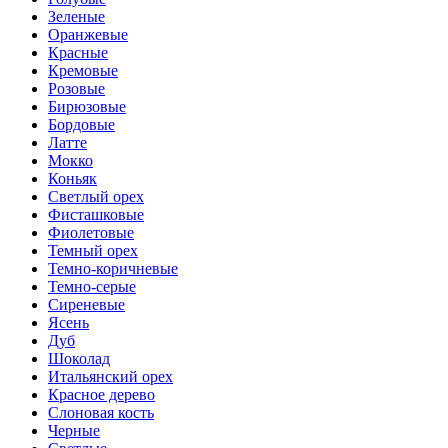
Зеленые
Оранжевые
Красные
Кремовые
Розовые
Бирюзовые
Бордовые
Латте
Мокко
Коньяк
Светлый орех
Фисташковые
Фиолетовые
Темный орех
Темно-коричневые
Темно-серые
Сиреневые
Ясень
Дуб
Шоколад
Итальянский орех
Красное дерево
Слоновая кость
Черные