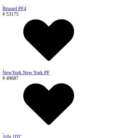
Brussel PF4
# 53175
NewYork New York PF
# 49687
Alfa 1ПГ