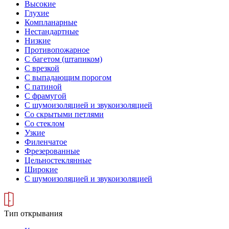
Высокие
Глухие
Компланарные
Нестандартные
Низкие
Противопожарное
С багетом (штапиком)
С врезкой
С выпадающим порогом
С патиной
С фрамугой
С шумоизоляцией и звукоизоляцией
Со скрытыми петлями
Со стеклом
Узкие
Филенчатое
Фрезерованные
Цельностеклянные
Широкие
С шумоизоляцией и звукоизоляцией
Тип открывания