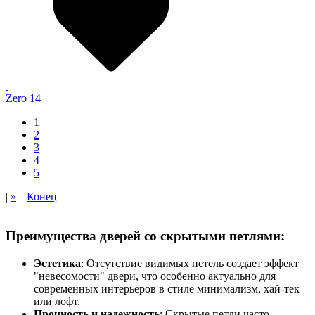
Zero 14
1
2
3
4
5
|
»
|
Конец
Преимущества дверей со скрытыми петлями:
Эстетика
: Отсутствие видимых петель создает эффект
"невесомости" двери, что особенно актуально для
современных интерьеров в стиле минимализм, хай-тек
или лофт.
Прочность и надежность
: Скрытые петли часто