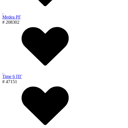
Medea PF
# 208302
Time 6 ПГ
# 47151