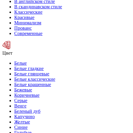
В английском стиле
В скандинавском стиле
Классические
Красивые
Минимализм
Прованс
Современные
Цвет
Белые
Белые гладкие
Белые глянцевые
Белые классические
Белые крашенные
Бежевые
Коричневые
Серые
Венге
Беленый дуб
Капучино
Желтые
Синие
Голубые