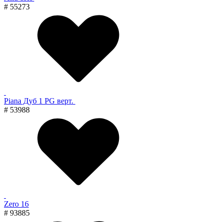
# 55273
Piana Дуб 1 PG верт.
# 53988
Zero 16
# 93885