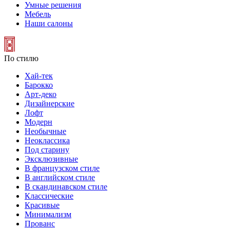
Умные решения
Мебель
Наши салоны
По стилю
Хай-тек
Барокко
Арт-деко
Дизайнерские
Лофт
Модерн
Необычные
Неоклассика
Под старину
Эксклюзивные
В французском стиле
В английском стиле
В скандинавском стиле
Классические
Красивые
Минимализм
Прованс