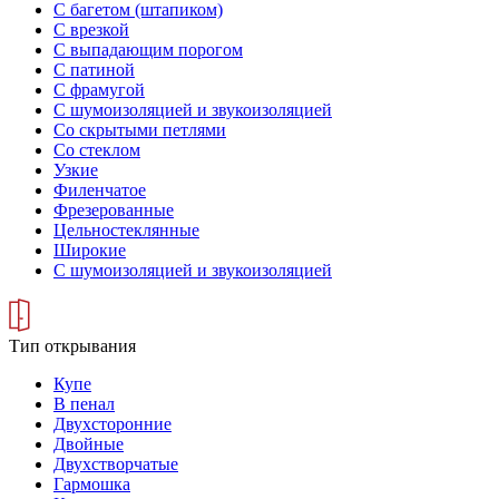
С багетом (штапиком)
С врезкой
С выпадающим порогом
С патиной
С фрамугой
С шумоизоляцией и звукоизоляцией
Со скрытыми петлями
Со стеклом
Узкие
Филенчатое
Фрезерованные
Цельностеклянные
Широкие
С шумоизоляцией и звукоизоляцией
Тип открывания
Купе
В пенал
Двухсторонние
Двойные
Двухстворчатые
Гармошка