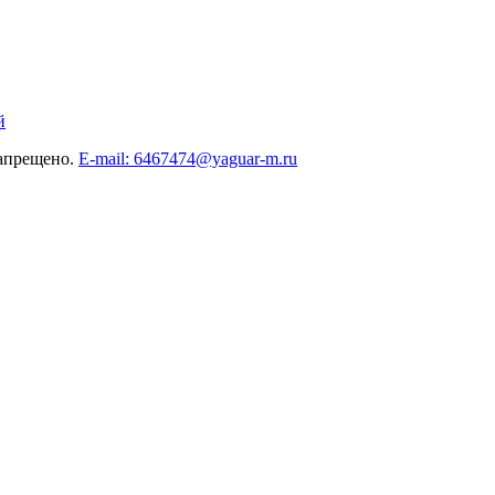
й
запрещено.
E-mail: 6467474@yaguar-m.ru