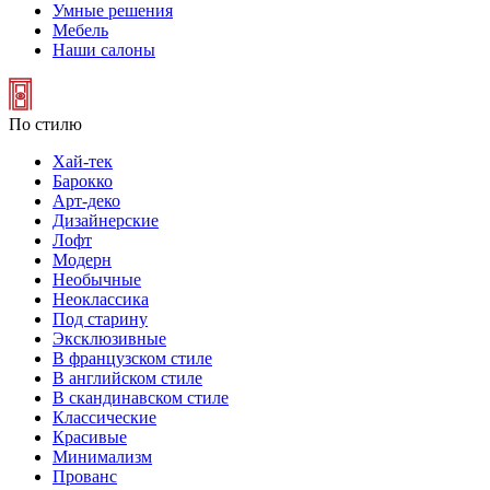
Умные решения
Мебель
Наши салоны
По стилю
Хай-тек
Барокко
Арт-деко
Дизайнерские
Лофт
Модерн
Необычные
Неоклассика
Под старину
Эксклюзивные
В французском стиле
В английском стиле
В скандинавском стиле
Классические
Красивые
Минимализм
Прованс