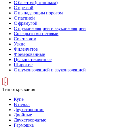
С багетом (штапиком)
С врезкой
С выпадающим порогом
С патиной
С фрамугой
С шумоизоляцией и звукоизоляцией
Со скрытыми петлями
Со стеклом
Узкие
Филенчатое
Фрезерованные
Цельностеклянные
Широкие
С шумоизоляцией и звукоизоляцией
Тип открывания
Купе
В пенал
Двухсторонние
Двойные
Двухстворчатые
Гармошка