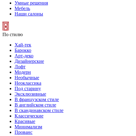
Умные решения
Мебель
Наши салоны
По стилю
Хай-тек
Барокко
Арт-деко
Дизайнерские
Лофт
Модерн
Необычные
Неоклассика
Под старину
Эксклюзивные
В французском стиле
В английском стиле
В скандинавском стиле
Классические
Красивые
Минимализм
Прованс