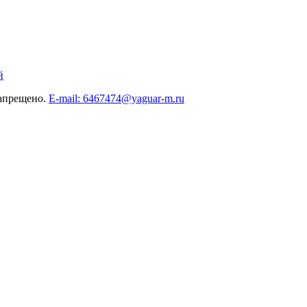
й
запрещено.
E-mail: 6467474@yaguar-m.ru