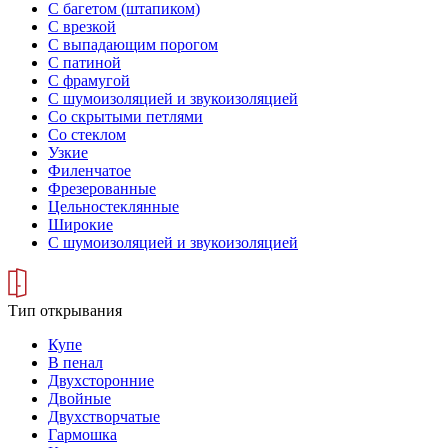
С багетом (штапиком)
С врезкой
С выпадающим порогом
С патиной
С фрамугой
С шумоизоляцией и звукоизоляцией
Со скрытыми петлями
Со стеклом
Узкие
Филенчатое
Фрезерованные
Цельностеклянные
Широкие
С шумоизоляцией и звукоизоляцией
Тип открывания
Купе
В пенал
Двухсторонние
Двойные
Двухстворчатые
Гармошка