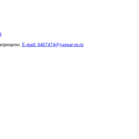
й
запрещено.
E-mail: 6467474@yaguar-m.ru