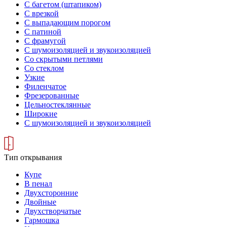
С багетом (штапиком)
С врезкой
С выпадающим порогом
С патиной
С фрамугой
С шумоизоляцией и звукоизоляцией
Со скрытыми петлями
Со стеклом
Узкие
Филенчатое
Фрезерованные
Цельностеклянные
Широкие
С шумоизоляцией и звукоизоляцией
Тип открывания
Купе
В пенал
Двухсторонние
Двойные
Двухстворчатые
Гармошка