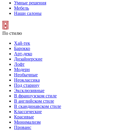
Умные решения
Мебель
Наши салоны
По стилю
Хай-тек
Барокко
Арт-деко
Дизайнерские
Лофт
Модерн
Необычные
Неоклассика
Под старину
Эксклюзивные
В французском стиле
В английском стиле
В скандинавском стиле
Классические
Красивые
Минимализм
Прованс