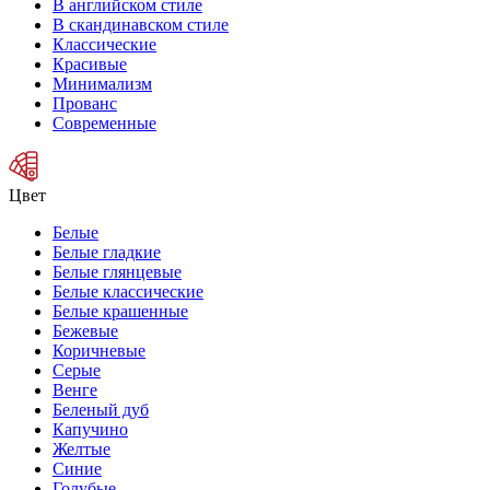
В английском стиле
В скандинавском стиле
Классические
Красивые
Минимализм
Прованс
Современные
Цвет
Белые
Белые гладкие
Белые глянцевые
Белые классические
Белые крашенные
Бежевые
Коричневые
Серые
Венге
Беленый дуб
Капучино
Желтые
Синие
Голубые