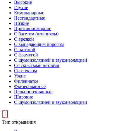
Высокие
Глухие
Компланарные
Нестандартные
Низкие
Противопожарное
С багетом (штапиком)
С врезкой
С выпадающим порогом
С патиной
С фрамугой
С шумоизоляцией и звукоизоляцией
Со скрытыми петлями
Со стеклом
Узкие
Филенчатое
Фрезерованные
Цельностеклянные
Широкие
С шумоизоляцией и звукоизоляцией
Тип открывания