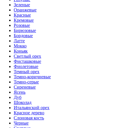
Зеленые
Оранжевые
Красные
Кремовые
Розовые
Бирюзовые
Бордовые
Латте
Мокко
Коньяк
Светлый орех
Фисташковые
Фиолетовые
Темный орех
Темно-коричневые
Темно-серые
Сиреневые
Ясень
Дуб
Шоколад
Итальянский орех
Красное дерево
Слоновая кость
Черные