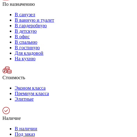
По назначению
В санузел
В ванную и туалет
В гардеробную
В детскую
В офис
В спальню
В гостиную
Для кладовой
На кухню
Стоимость
Эконом класса
Премиум класса
Элитные
Наличие
В наличии
Под заказ