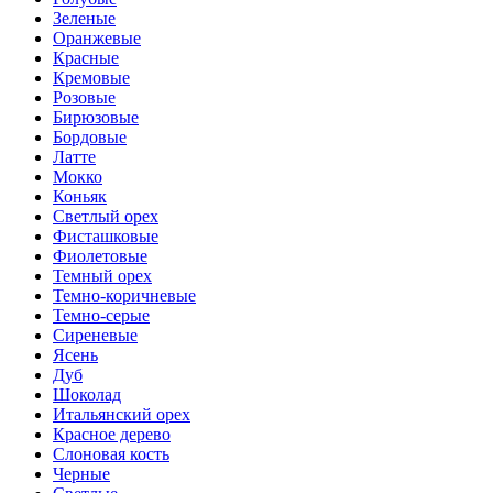
Зеленые
Оранжевые
Красные
Кремовые
Розовые
Бирюзовые
Бордовые
Латте
Мокко
Коньяк
Светлый орех
Фисташковые
Фиолетовые
Темный орех
Темно-коричневые
Темно-серые
Сиреневые
Ясень
Дуб
Шоколад
Итальянский орех
Красное дерево
Слоновая кость
Черные