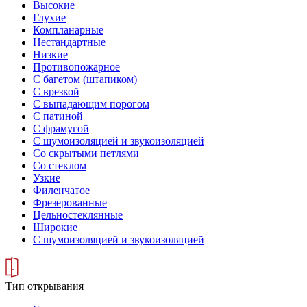
Высокие
Глухие
Компланарные
Нестандартные
Низкие
Противопожарное
С багетом (штапиком)
С врезкой
С выпадающим порогом
С патиной
С фрамугой
С шумоизоляцией и звукоизоляцией
Со скрытыми петлями
Со стеклом
Узкие
Филенчатое
Фрезерованные
Цельностеклянные
Широкие
С шумоизоляцией и звукоизоляцией
Тип открывания