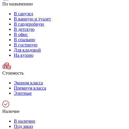
По назначению
В санузел
В ванную и туалет
В гардеробную
В детскую
В офис
В спальню
В гостиную
Для кладовой
На кухню
Стоимость
Эконом класса
Премиум класса
Элитные
Наличие
В наличии
Под заказ