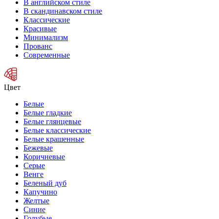
В английском стиле
В скандинавском стиле
Классические
Красивые
Минимализм
Прованс
Современные
Цвет
Белые
Белые гладкие
Белые глянцевые
Белые классические
Белые крашенные
Бежевые
Коричневые
Серые
Венге
Беленый дуб
Капучино
Желтые
Синие
Голубые