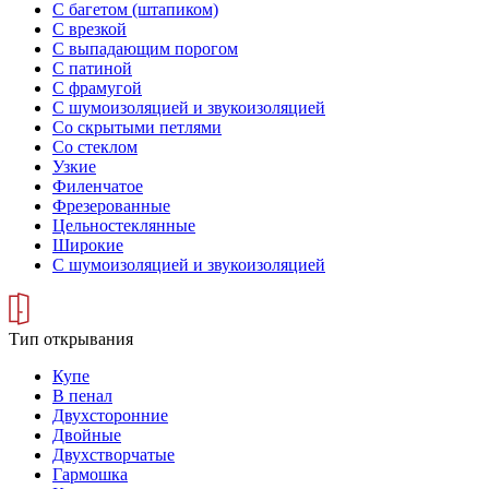
С багетом (штапиком)
С врезкой
С выпадающим порогом
С патиной
С фрамугой
С шумоизоляцией и звукоизоляцией
Со скрытыми петлями
Со стеклом
Узкие
Филенчатое
Фрезерованные
Цельностеклянные
Широкие
С шумоизоляцией и звукоизоляцией
Тип открывания
Купе
В пенал
Двухсторонние
Двойные
Двухстворчатые
Гармошка