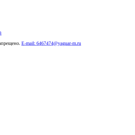
й
запрещено.
E-mail: 6467474@yaguar-m.ru