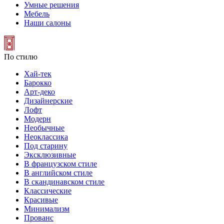
Умные решения
Мебель
Наши салоны
По стилю
Хай-тек
Барокко
Арт-деко
Дизайнерские
Лофт
Модерн
Необычные
Неоклассика
Под старину
Эксклюзивные
В французском стиле
В английском стиле
В скандинавском стиле
Классические
Красивые
Минимализм
Прованс