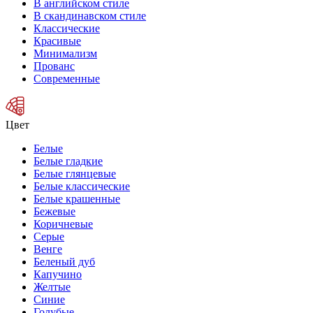
В английском стиле
В скандинавском стиле
Классические
Красивые
Минимализм
Прованс
Современные
Цвет
Белые
Белые гладкие
Белые глянцевые
Белые классические
Белые крашенные
Бежевые
Коричневые
Серые
Венге
Беленый дуб
Капучино
Желтые
Синие
Голубые