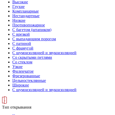
Высокие
Глухие
Компланарные
Нестандартные
Низкие
Противопожарное
С багетом (штапиком)
С врезкой
С выпадающим порогом
С патиной
С фрамугой
С шумоизоляцией и звукоизоляцией
Со скрытыми петлями
Со стеклом
Узкие
Филенчатое
Фрезерованные
Цельностеклянные
Широкие
С шумоизоляцией и звукоизоляцией
Тип открывания