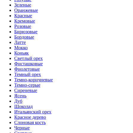
Зеленые
Оранжевые
Красные
Кремовые
Розовые
Бирюзовые
Бордовые
Латте
Мокко
Коньяк
Светлый орех
Фисташковые
Фиолетовые
Темный орех
Темно-коричневые
Темно-серые
Сиреневые
Ясень
Дуб
Шоколад
Итальянский орех
Красное дерево
Слоновая кость
Черные