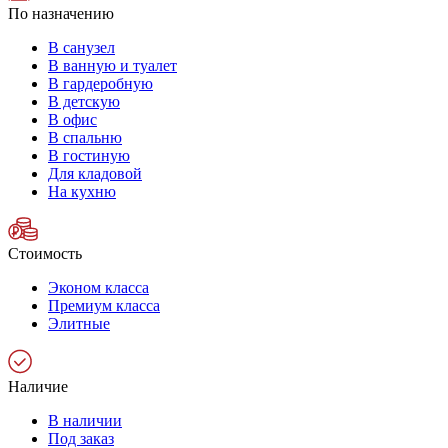
По назначению
В санузел
В ванную и туалет
В гардеробную
В детскую
В офис
В спальню
В гостиную
Для кладовой
На кухню
Стоимость
Эконом класса
Премиум класса
Элитные
Наличие
В наличии
Под заказ