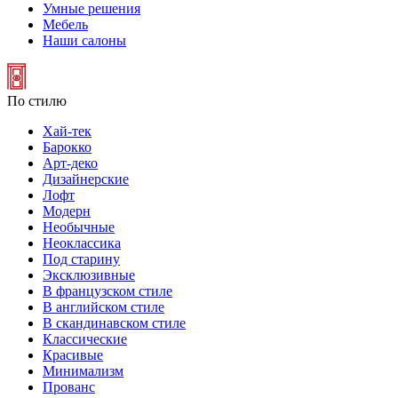
Умные решения
Мебель
Наши салоны
По стилю
Хай-тек
Барокко
Арт-деко
Дизайнерские
Лофт
Модерн
Необычные
Неоклассика
Под старину
Эксклюзивные
В французском стиле
В английском стиле
В скандинавском стиле
Классические
Красивые
Минимализм
Прованс