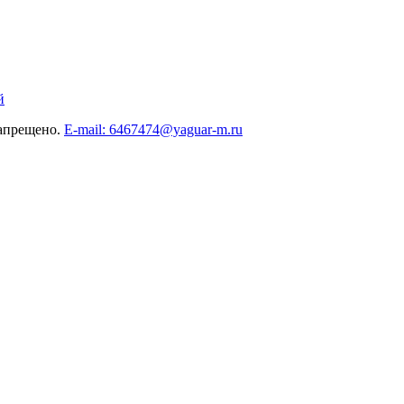
й
запрещено.
E-mail: 6467474@yaguar-m.ru