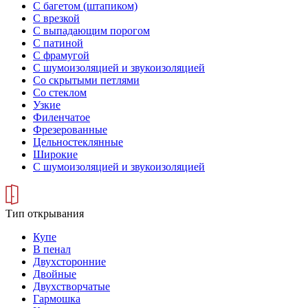
С багетом (штапиком)
С врезкой
С выпадающим порогом
С патиной
С фрамугой
С шумоизоляцией и звукоизоляцией
Со скрытыми петлями
Со стеклом
Узкие
Филенчатое
Фрезерованные
Цельностеклянные
Широкие
С шумоизоляцией и звукоизоляцией
Тип открывания
Купе
В пенал
Двухсторонние
Двойные
Двухстворчатые
Гармошка