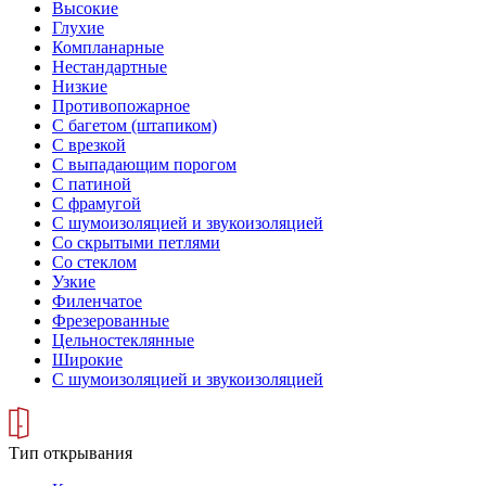
Высокие
Глухие
Компланарные
Нестандартные
Низкие
Противопожарное
С багетом (штапиком)
С врезкой
С выпадающим порогом
С патиной
С фрамугой
С шумоизоляцией и звукоизоляцией
Со скрытыми петлями
Со стеклом
Узкие
Филенчатое
Фрезерованные
Цельностеклянные
Широкие
С шумоизоляцией и звукоизоляцией
Тип открывания