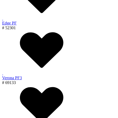
Edge PF
# 52301
Verona PF3
# 69133