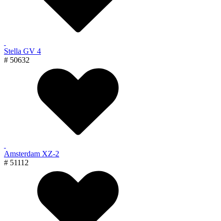
Stella GV 4
# 50632
Amsterdam XZ-2
# 51112