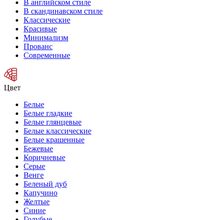
В английском стиле
В скандинавском стиле
Классические
Красивые
Минимализм
Прованс
Современные
Цвет
Белые
Белые гладкие
Белые глянцевые
Белые классические
Белые крашенные
Бежевые
Коричневые
Серые
Венге
Беленый дуб
Капучино
Желтые
Синие
Голубые