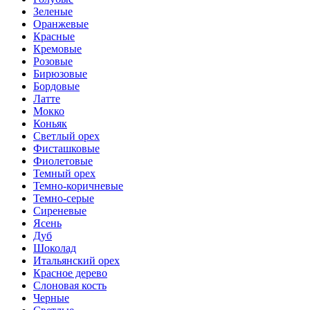
Зеленые
Оранжевые
Красные
Кремовые
Розовые
Бирюзовые
Бордовые
Латте
Мокко
Коньяк
Светлый орех
Фисташковые
Фиолетовые
Темный орех
Темно-коричневые
Темно-серые
Сиреневые
Ясень
Дуб
Шоколад
Итальянский орех
Красное дерево
Слоновая кость
Черные