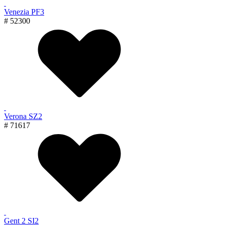
Venezia PF3
# 52300
Verona SZ2
# 71617
Gent 2 SI2