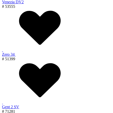
Venezia DV2
# 53555
Zero 34
# 51399
Gent 2 SV
# 71281