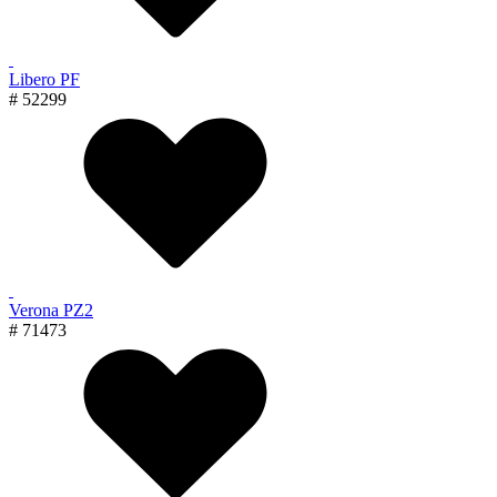
Libero PF
# 52299
Verona PZ2
# 71473