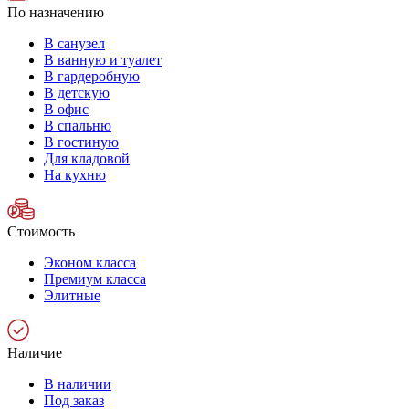
По назначению
В санузел
В ванную и туалет
В гардеробную
В детскую
В офис
В спальню
В гостиную
Для кладовой
На кухню
Стоимость
Эконом класса
Премиум класса
Элитные
Наличие
В наличии
Под заказ