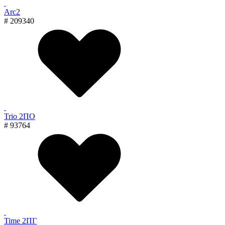
Arc2
# 209340
Trio 2ПО
# 93764
Time 2ПГ