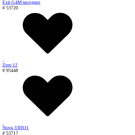
Exit G4M молдинг
# 53720
Zero 12
# 95448
Nova 33ПО1
# 53717