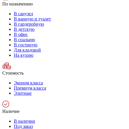
По назначению
В санузел
В ванную и туалет
В гардеробную
В детскую
В офис
В спальню
В гостиную
Для кладовой
На кухню
Стоимость
Эконом класса
Премиум класса
Элитные
Наличие
В наличии
Под заказ