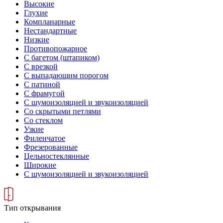
Высокие
Глухие
Компланарные
Нестандартные
Низкие
Противопожарное
С багетом (штапиком)
С врезкой
С выпадающим порогом
С патиной
С фрамугой
С шумоизоляцией и звукоизоляцией
Со скрытыми петлями
Со стеклом
Узкие
Филенчатое
Фрезерованные
Цельностеклянные
Широкие
С шумоизоляцией и звукоизоляцией
Тип открывания