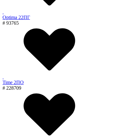
Optima 22ПГ
# 93765
Time 2ПО
# 228709