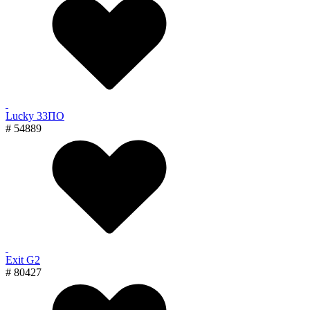
Lucky 33ПО
# 54889
Exit G2
# 80427