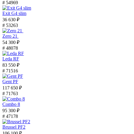
# 54969
Exit G4 slim
36 630 ₽
# 53263
Zero 21
54 300 ₽
# 48078
Leda RF
83 550 ₽
# 71516
Gent PF
117 650 ₽
# 71763
Combo 8
95 300 ₽
# 47178
Brussel PF2
106 100 ₽