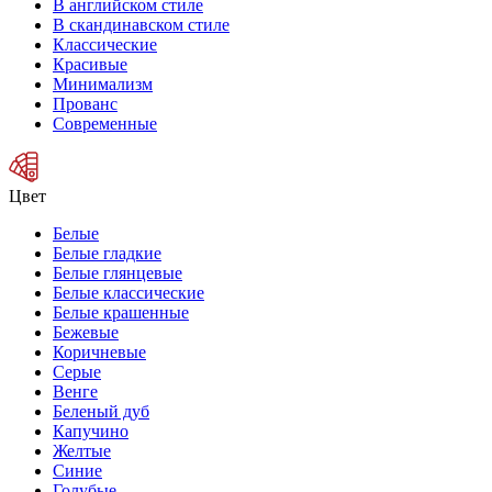
В английском стиле
В скандинавском стиле
Классические
Красивые
Минимализм
Прованс
Современные
Цвет
Белые
Белые гладкие
Белые глянцевые
Белые классические
Белые крашенные
Бежевые
Коричневые
Серые
Венге
Беленый дуб
Капучино
Желтые
Синие
Голубые