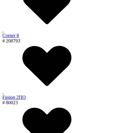
Corner 8
# 208793
Fusion 2ПО
# 80023