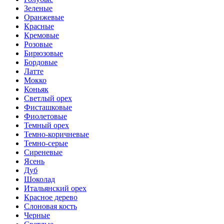
Зеленые
Оранжевые
Красные
Кремовые
Розовые
Бирюзовые
Бордовые
Латте
Мокко
Коньяк
Светлый орех
Фисташковые
Фиолетовые
Темный орех
Темно-коричневые
Темно-серые
Сиреневые
Ясень
Дуб
Шоколад
Итальянский орех
Красное дерево
Слоновая кость
Черные