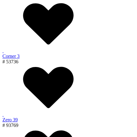
Corner 3
# 53736
Zero 39
# 93769