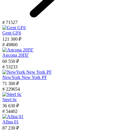
# 71527
Gent GF6
121 300 ₽
# 49860
Ancona 20ПГ
60 550 ₽
# 53233
NewYork New York PF
71 300 ₽
# 229654
Steel 6с
36 630 ₽
# 54402
Afina 01
87 230 ₽