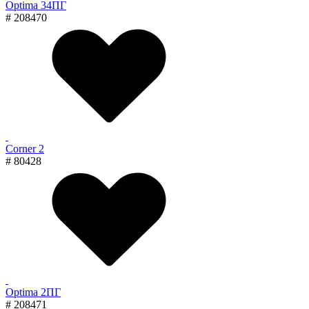
Optima 34ПГ
# 208470
Corner 2
# 80428
Optima 2ПГ
# 208471