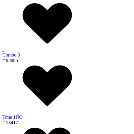
Combo 3
# 93885
Time 1ПО
# 53417