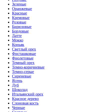
Зеленые
Оранжевые
Красные
Кремовые
Розовые
Бирюзовые
Бордовые
Латте
Мокко
Коньяк
Светлый орех
Фисташковые
Фиолетовые
Темный орех
Темно-коричневые
Темно-серые
Сиреневые
Ясень
Дуб
Шоколад
Итальянский орех
Красное дерево
Слоновая кость
Черные