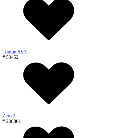
Toulon SV3
# 53452
Zero 2
# 208801