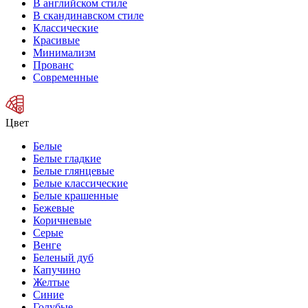
В английском стиле
В скандинавском стиле
Классические
Красивые
Минимализм
Прованс
Современные
Цвет
Белые
Белые гладкие
Белые глянцевые
Белые классические
Белые крашенные
Бежевые
Коричневые
Серые
Венге
Беленый дуб
Капучино
Желтые
Синие
Голубые