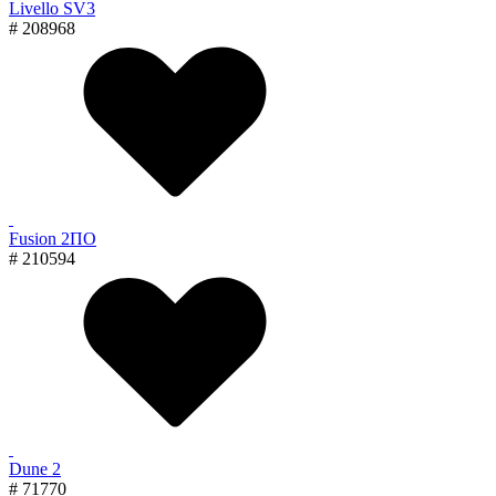
Livello SV3
# 208968
Fusion 2ПО
# 210594
Dune 2
# 71770