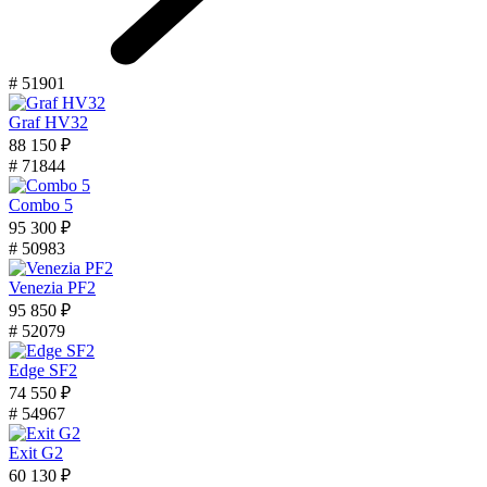
# 51901
Graf HV32
88 150 ₽
# 71844
Combo 5
95 300 ₽
# 50983
Venezia PF2
95 850 ₽
# 52079
Edge SF2
74 550 ₽
# 54967
Exit G2
60 130 ₽