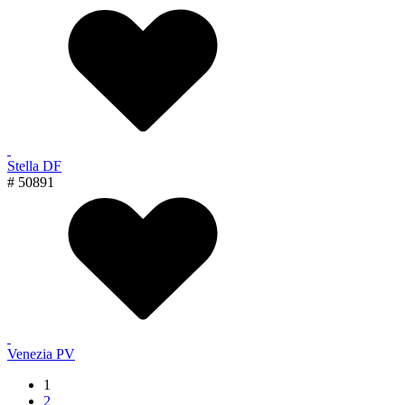
Stella DF
# 50891
Venezia PV
1
2