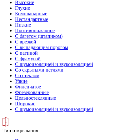
Высокие
Глухие
Компланарные
Нестандартные
Низкие
Противопожарное
С багетом (штапиком)
С врезкой
С выпадающим порогом
С патиной
С фрамугой
С шумоизоляцией и звукоизоляцией
Со скрытыми петлями
Со стеклом
Узкие
Филенчатое
Фрезерованные
Цельностеклянные
Широкие
С шумоизоляцией и звукоизоляцией
Тип открывания