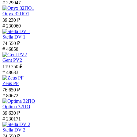
# 229047
Onyx 32ПО1
39 230 ₽
# 230060
Stella DV 1
74 550 ₽
# 46858
Gent PV2
119 750 ₽
# 48633
Zeus PF
76 650 ₽
# 80672
Optima 32ПО
39 630 ₽
# 230171
Stella DV 2
74 550 ₽