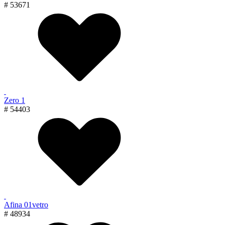
# 53671
Zero 1
# 54403
Afina 01vetro
# 48934