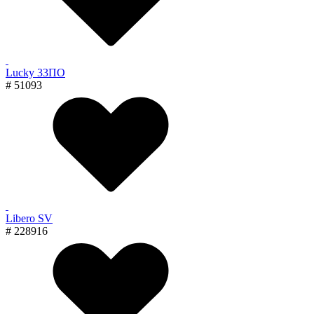
Lucky 33ПО
# 51093
Libero SV
# 228916