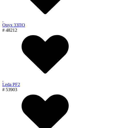
Onyx 33ПО
# 48212
Leda PF2
# 53903