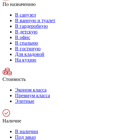
По назначению
В санузел
В ванную и туалет
В гардеробную
В детскую
В офис
В спальню
В гостиную
Для кладовой
На кухню
Стоимость
Эконом класса
Премиум класса
Элитные
Наличие
В наличии
Под заказ