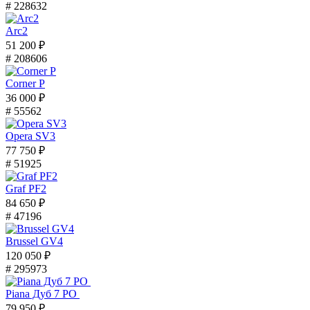
# 228632
Arc2
51 200 ₽
# 208606
Corner P
36 000 ₽
# 55562
Opera SV3
77 750 ₽
# 51925
Graf PF2
84 650 ₽
# 47196
Brussel GV4
120 050 ₽
# 295973
Piana Дуб 7 PO
79 950 ₽