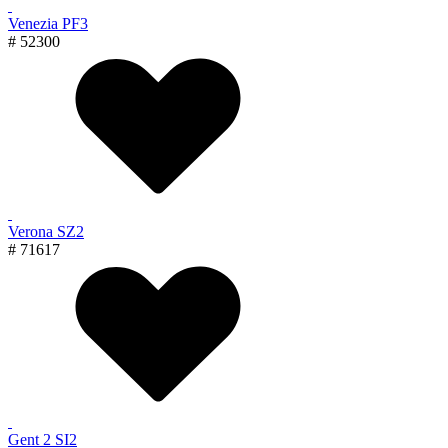
Venezia PF3
# 52300
Verona SZ2
# 71617
Gent 2 SI2