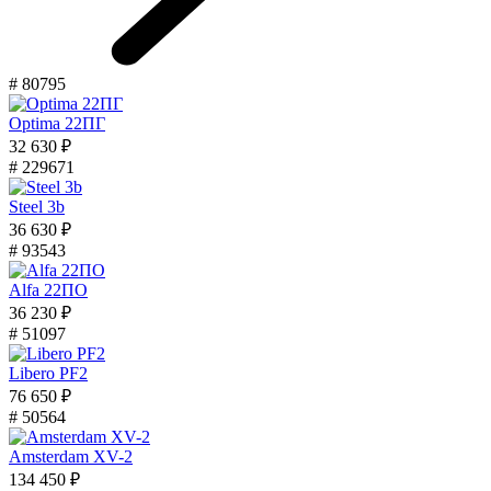
# 80795
Optima 22ПГ
32 630 ₽
# 229671
Steel 3b
36 630 ₽
# 93543
Alfa 22ПО
36 230 ₽
# 51097
Libero PF2
76 650 ₽
# 50564
Amsterdam XV-2
134 450 ₽