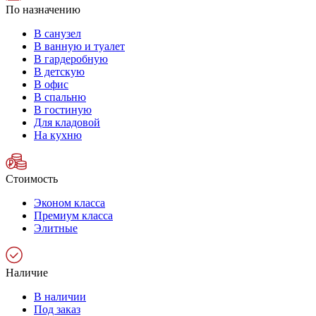
По назначению
В санузел
В ванную и туалет
В гардеробную
В детскую
В офис
В спальню
В гостиную
Для кладовой
На кухню
Стоимость
Эконом класса
Премиум класса
Элитные
Наличие
В наличии
Под заказ