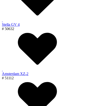
Stella GV 4
# 50632
Amsterdam XZ-2
# 51112