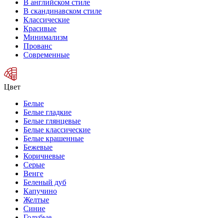
В английском стиле
В скандинавском стиле
Классические
Красивые
Минимализм
Прованс
Современные
Цвет
Белые
Белые гладкие
Белые глянцевые
Белые классические
Белые крашенные
Бежевые
Коричневые
Серые
Венге
Беленый дуб
Капучино
Желтые
Синие
Голубые