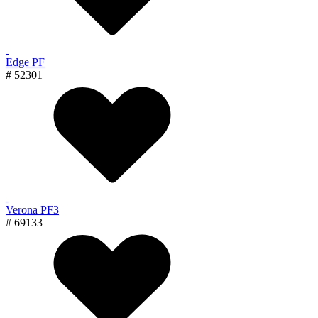
Edge PF
# 52301
Verona PF3
# 69133