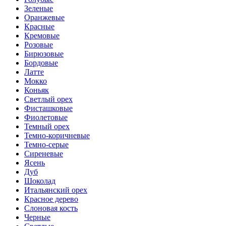
Зеленые
Оранжевые
Красные
Кремовые
Розовые
Бирюзовые
Бордовые
Латте
Мокко
Коньяк
Светлый орех
Фисташковые
Фиолетовые
Темный орех
Темно-коричневые
Темно-серые
Сиреневые
Ясень
Дуб
Шоколад
Итальянский орех
Красное дерево
Слоновая кость
Черные