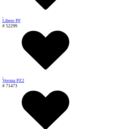
Libero PF
# 52299
Verona PZ2
# 71473