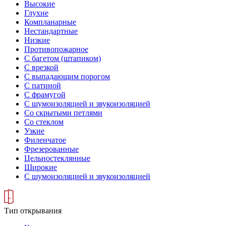
Высокие
Глухие
Компланарные
Нестандартные
Низкие
Противопожарное
С багетом (штапиком)
С врезкой
С выпадающим порогом
С патиной
С фрамугой
С шумоизоляцией и звукоизоляцией
Со скрытыми петлями
Со стеклом
Узкие
Филенчатое
Фрезерованные
Цельностеклянные
Широкие
С шумоизоляцией и звукоизоляцией
Тип открывания