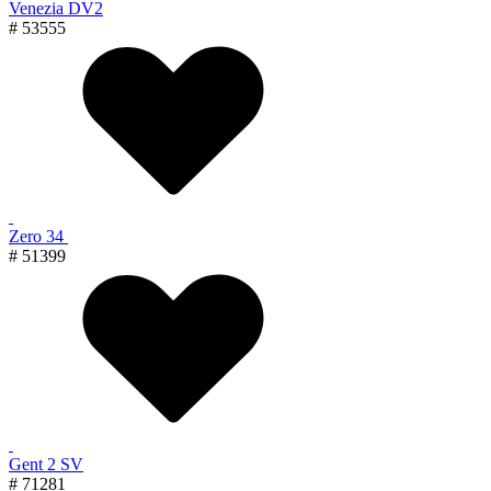
Venezia DV2
# 53555
Zero 34
# 51399
Gent 2 SV
# 71281