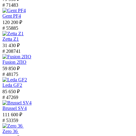
# 71483
Gent PF4
120 200 ₽
# 55885
Zetta Z1
31 430 ₽
# 208741
Fusion 2ПО
59 850 ₽
# 48175
Leda GF2
85 650 ₽
# 47269
Brussel SV4
111 600 ₽
# 53359
Zero 36