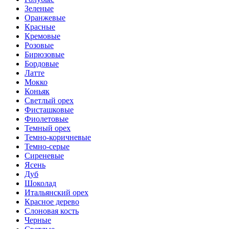
Зеленые
Оранжевые
Красные
Кремовые
Розовые
Бирюзовые
Бордовые
Латте
Мокко
Коньяк
Светлый орех
Фисташковые
Фиолетовые
Темный орех
Темно-коричневые
Темно-серые
Сиреневые
Ясень
Дуб
Шоколад
Итальянский орех
Красное дерево
Слоновая кость
Черные