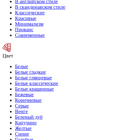
В английском стиле
В скандинавском стиле
Классические
Красивые
Минимализм
Прованс
Современные
Цвет
Белые
Белые гладкие
Белые глянцевые
Белые классические
Белые крашенные
Бежевые
Коричневые
Серые
Венге
Беленый дуб
Капучино
Желтые
Синие
Голубые