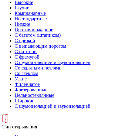
Высокие
Глухие
Компланарные
Нестандартные
Низкие
Противопожарное
С багетом (штапиком)
С врезкой
С выпадающим порогом
С патиной
С фрамугой
С шумоизоляцией и звукоизоляцией
Со скрытыми петлями
Со стеклом
Узкие
Филенчатое
Фрезерованные
Цельностеклянные
Широкие
С шумоизоляцией и звукоизоляцией
Тип открывания