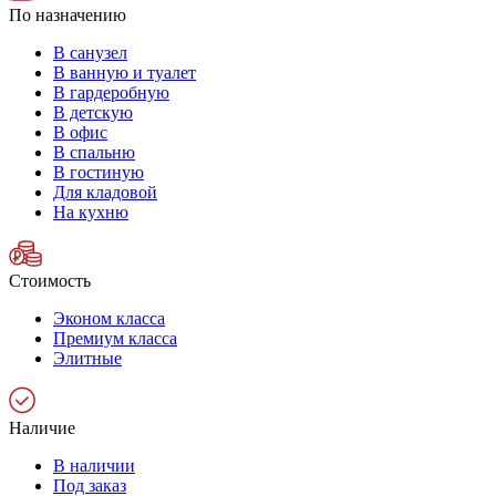
По назначению
В санузел
В ванную и туалет
В гардеробную
В детскую
В офис
В спальню
В гостиную
Для кладовой
На кухню
Стоимость
Эконом класса
Премиум класса
Элитные
Наличие
В наличии
Под заказ