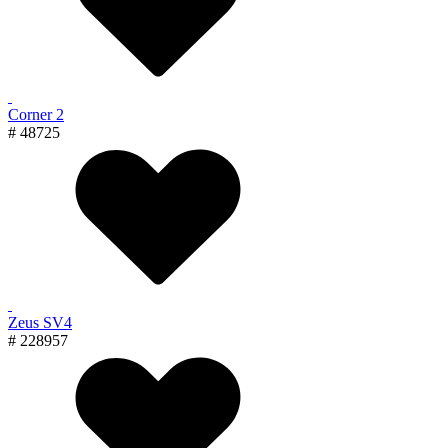
Corner 2
# 48725
Zeus SV4
# 228957