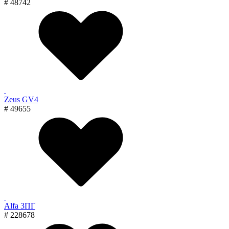
# 48742
Zeus GV4
# 49655
Alfa 3ПГ
# 228678