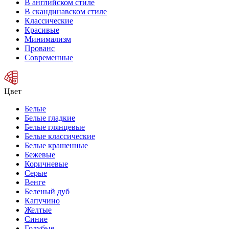
В английском стиле
В скандинавском стиле
Классические
Красивые
Минимализм
Прованс
Современные
Цвет
Белые
Белые гладкие
Белые глянцевые
Белые классические
Белые крашенные
Бежевые
Коричневые
Серые
Венге
Беленый дуб
Капучино
Желтые
Синие
Голубые