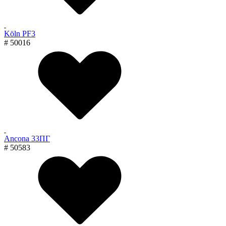
Köln PF3
# 50016
Ancona 33ПГ
# 50583