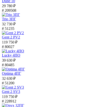
Dune 10
29 780 ₽
# 209508
Trio 3ПГ
32 730 ₽
# 51235
Gent 2 PV2
119 750 ₽
# 80027
Lucky 4ПО
39 630 ₽
# 80485
Optima 4ПГ
32 630 ₽
# 51200
Gent 2 SV3
119 750 ₽
# 228912