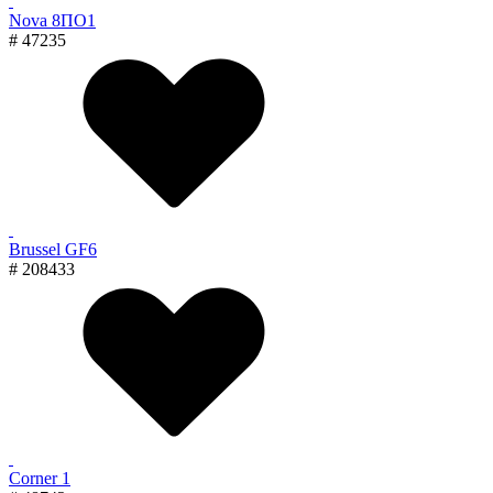
Nova 8ПО1
# 47235
Brussel GF6
# 208433
Corner 1