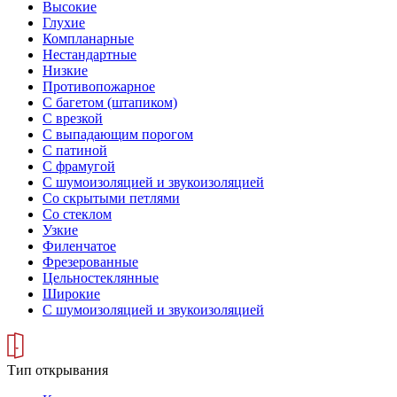
Высокие
Глухие
Компланарные
Нестандартные
Низкие
Противопожарное
С багетом (штапиком)
С врезкой
С выпадающим порогом
С патиной
С фрамугой
С шумоизоляцией и звукоизоляцией
Со скрытыми петлями
Со стеклом
Узкие
Филенчатое
Фрезерованные
Цельностеклянные
Широкие
С шумоизоляцией и звукоизоляцией
Тип открывания