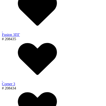
Fusion 3ПГ
# 208435
Corner 3
# 208434