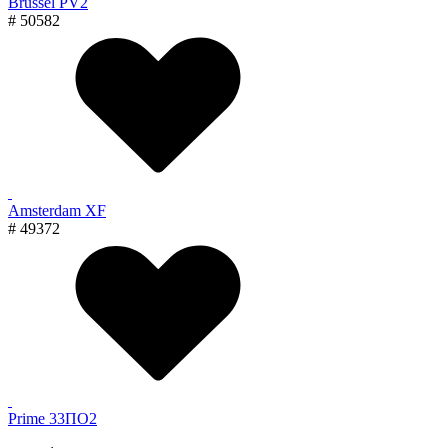
Brussel PV2
# 50582
Amsterdam XF
# 49372
Prime 33ПО2