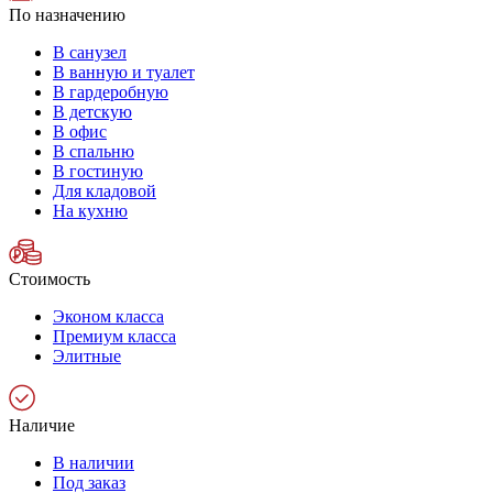
По назначению
В санузел
В ванную и туалет
В гардеробную
В детскую
В офис
В спальню
В гостиную
Для кладовой
На кухню
Стоимость
Эконом класса
Премиум класса
Элитные
Наличие
В наличии
Под заказ