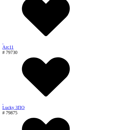
Arc11
# 79730
Lucky 3ПО
# 79875