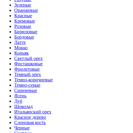
Зеленые
Оранжевые
Красные
Кремовые
Розовые
Бирюзовые
Бордовые
Латте
Мокко
Коньяк
Светлый орех
Фисташковые
Фиолетовые
Темный орех
Темно-коричневые
Темно-серые
Сиреневые
Ясень
Дуб
Шоколад
Итальянский орех
Красное дерево
Слоновая кость
Черные