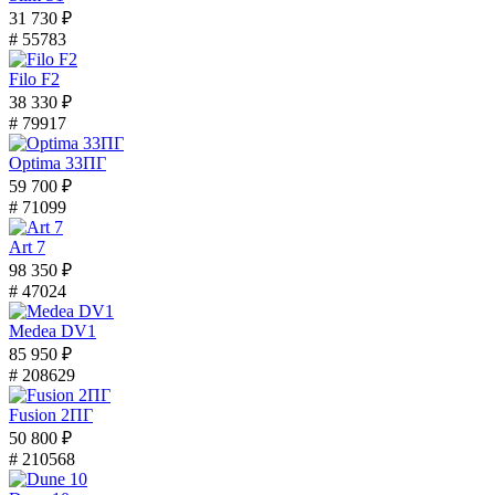
31 730 ₽
# 55783
Filo F2
38 330 ₽
# 79917
Optima 33ПГ
59 700 ₽
# 71099
Art 7
98 350 ₽
# 47024
Medea DV1
85 950 ₽
# 208629
Fusion 2ПГ
50 800 ₽
# 210568