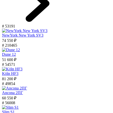
# 53191
NewYork New York SV3
74 550 ₽
# 210465
Dune 12
51 600 ₽
# 54571
Köln HF3
81 200 ₽
# 49854
Ancona 2ПГ
60 550 ₽
# 56008
Slim S1