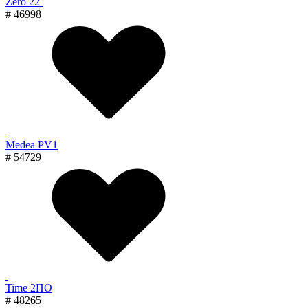
Zero 22
# 46998
Medea PV1
# 54729
Time 2ПО
# 48265