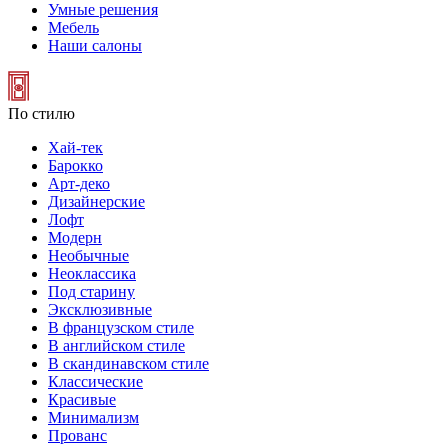
Умные решения
Мебель
Наши салоны
По стилю
Хай-тек
Барокко
Арт-деко
Дизайнерские
Лофт
Модерн
Необычные
Неоклассика
Под старину
Эксклюзивные
В французском стиле
В английском стиле
В скандинавском стиле
Классические
Красивые
Минимализм
Прованс