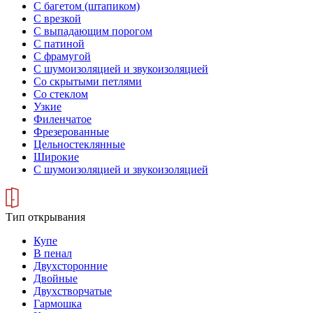
С багетом (штапиком)
С врезкой
С выпадающим порогом
С патиной
С фрамугой
С шумоизоляцией и звукоизоляцией
Со скрытыми петлями
Со стеклом
Узкие
Филенчатое
Фрезерованные
Цельностеклянные
Широкие
С шумоизоляцией и звукоизоляцией
Тип открывания
Купе
В пенал
Двухсторонние
Двойные
Двухстворчатые
Гармошка