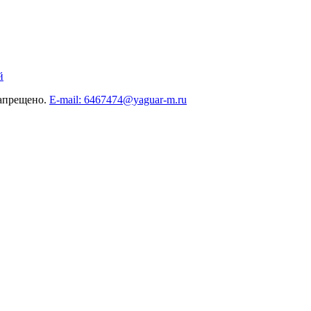
й
запрещено.
E-mail: 6467474@yaguar-m.ru