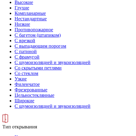
Высокие
Глухие
Компланарные
Нестандартные
Низкие
Противопожарное
С багетом (штапиком)
С врезкой
С выпадающим порогом
С патиной
С фрамугой
С шумоизоляцией и звукоизоляцией
Со скрытыми петлями
Со стеклом
Узкие
Филенчатое
Фрезерованные
Цельностеклянные
Широкие
С шумоизоляцией и звукоизоляцией
Тип открывания