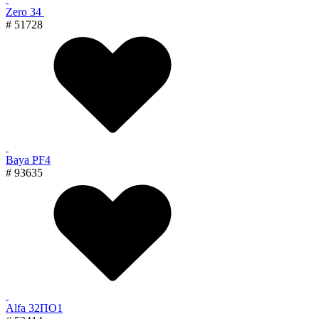
Zero 34
# 51728
Baya PF4
# 93635
Alfa 32ПО1