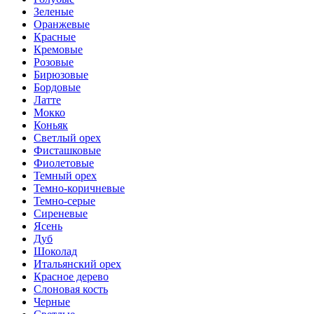
Зеленые
Оранжевые
Красные
Кремовые
Розовые
Бирюзовые
Бордовые
Латте
Мокко
Коньяк
Светлый орех
Фисташковые
Фиолетовые
Темный орех
Темно-коричневые
Темно-серые
Сиреневые
Ясень
Дуб
Шоколад
Итальянский орех
Красное дерево
Слоновая кость
Черные