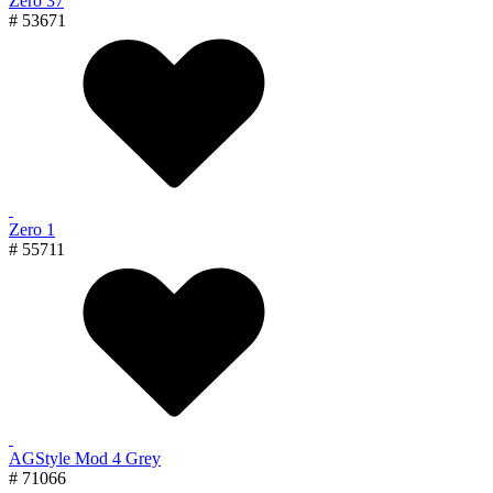
Zero 37
# 53671
Zero 1
# 55711
AGStyle Mod 4 Grey
# 71066