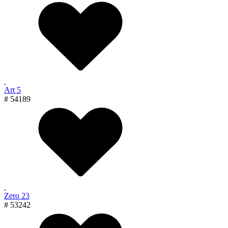
Art 5
# 54189
Zero 23
# 53242