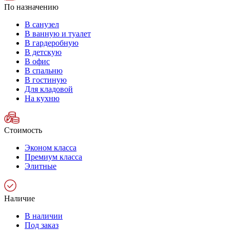
По назначению
В санузел
В ванную и туалет
В гардеробную
В детскую
В офис
В спальню
В гостиную
Для кладовой
На кухню
Стоимость
Эконом класса
Премиум класса
Элитные
Наличие
В наличии
Под заказ