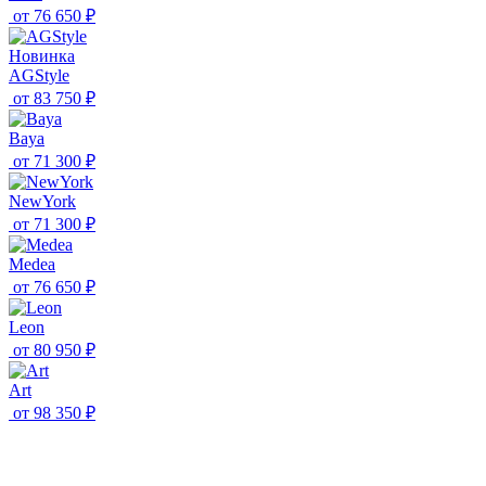
от
76 650 ₽
Новинка
AGStyle
от
83 750 ₽
Baya
от
71 300 ₽
NewYork
от
71 300 ₽
Medea
от
76 650 ₽
Leon
от
80 950 ₽
Art
от
98 350 ₽