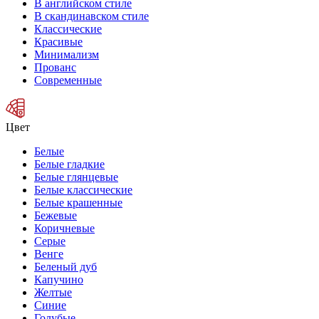
В английском стиле
В скандинавском стиле
Классические
Красивые
Минимализм
Прованс
Современные
Цвет
Белые
Белые гладкие
Белые глянцевые
Белые классические
Белые крашенные
Бежевые
Коричневые
Серые
Венге
Беленый дуб
Капучино
Желтые
Синие
Голубые