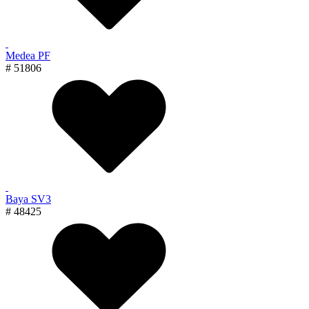
Medea PF
# 51806
Baya SV3
# 48425