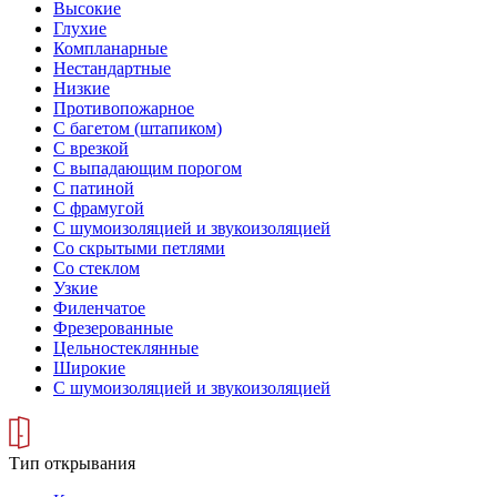
Высокие
Глухие
Компланарные
Нестандартные
Низкие
Противопожарное
С багетом (штапиком)
С врезкой
С выпадающим порогом
С патиной
С фрамугой
С шумоизоляцией и звукоизоляцией
Со скрытыми петлями
Со стеклом
Узкие
Филенчатое
Фрезерованные
Цельностеклянные
Широкие
С шумоизоляцией и звукоизоляцией
Тип открывания