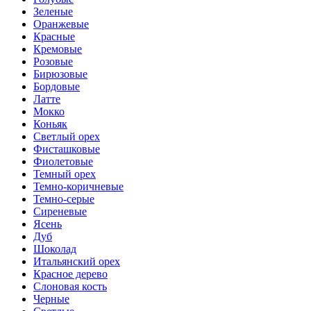
Зеленые
Оранжевые
Красные
Кремовые
Розовые
Бирюзовые
Бордовые
Латте
Мокко
Коньяк
Светлый орех
Фисташковые
Фиолетовые
Темный орех
Темно-коричневые
Темно-серые
Сиреневые
Ясень
Дуб
Шоколад
Итальянский орех
Красное дерево
Слоновая кость
Черные