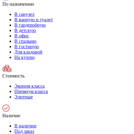
По назначению
В санузел
В ванную и туалет
В гардеробную
В детскую
В офис
В спальню
В гостиную
Для кладовой
На кухню
Стоимость
Эконом класса
Премиум класса
Элитные
Наличие
В наличии
Под заказ