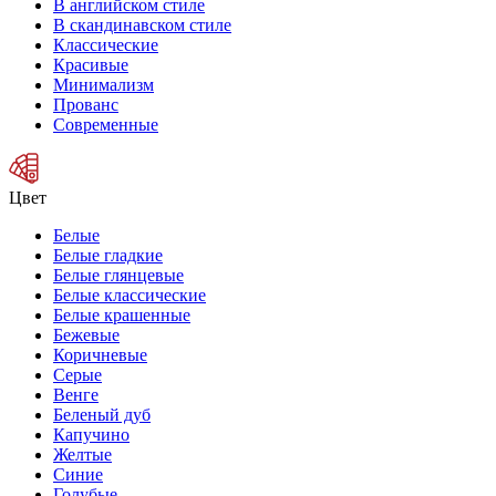
В английском стиле
В скандинавском стиле
Классические
Красивые
Минимализм
Прованс
Современные
Цвет
Белые
Белые гладкие
Белые глянцевые
Белые классические
Белые крашенные
Бежевые
Коричневые
Серые
Венге
Беленый дуб
Капучино
Желтые
Синие
Голубые